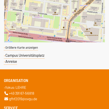
Größere Karte anzeigen
Campus Universitätsplatz
Anreise
ORGANISATION
fokus: LEHRE
+49 391 67-56818
gfhf2019@ovgu.de
SERVICE