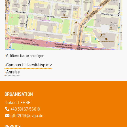
Größere Karte anzeigen
Campus Universitätsplatz
Anreise
ORGANISATION
fokus: LEHRE
+49 391 67-56818
gfhf2019@ovgu.de
SERVICE