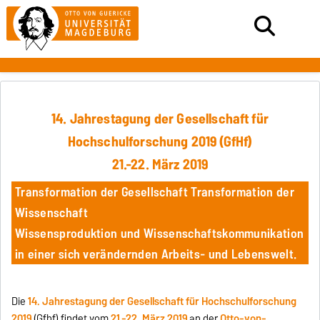
14. Jahrestagung der Gesellschaft für
Hochschulforschung 2019 (GfHf)
21.-22. März 2019
Transformation der Gesellschaft Transformation der
Wissenschaft
Wissensproduktion und Wissenschaftskommunikation
in einer sich verändernden Arbeits- und Lebenswelt.
Die
14. Jahrestagung der Gesellschaft für Hochschulforschung
2019
(Gfhf) findet vom
21.-22. März 2019
an der
Otto-von-