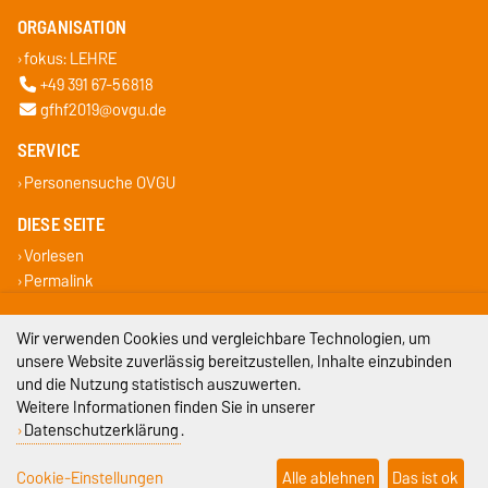
ORGANISATION
fokus: LEHRE
+49 391 67-56818
gfhf2019@ovgu.de
SERVICE
Personensuche OVGU
DIESE SEITE
Vorlesen
Permalink
Impressum
Wir verwenden Cookies und vergleichbare Technologien, um
unsere Website zuverlässig bereitzustellen, Inhalte einzubinden
Datenschutz
und die Nutzung statistisch auszuwerten.
Weitere Informationen finden Sie in unserer
Barrierefreiheit
Datenschutzerklärung
.
Cookie-Einstellungen
Cookie-Einstellungen
Alle ablehnen
Das ist ok